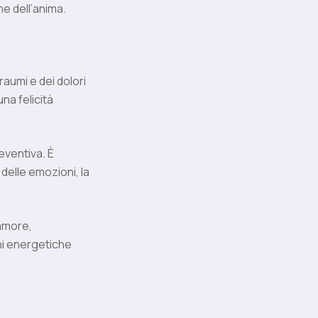
ne dell’anima.
raumi e dei dolori
na felicità
eventiva. È
 delle emozioni, la
 amore,
oni energetiche