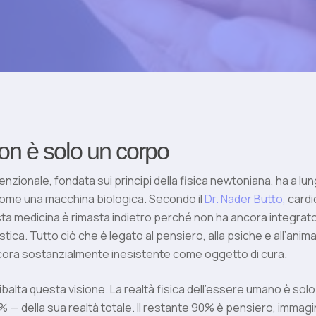
on è solo un corpo
nzionale, fondata sui principi della fisica newtoniana, ha a lu
ome una macchina biologica. Secondo il
Dr. Nader Butto,
cardi
ta medicina è rimasta indietro perché non ha ancora integrat
istica. Tutto ciò che è legato al pensiero, alla psiche e all’anim
ncora sostanzialmente inesistente come oggetto di cura.
ribalta questa visione. La realtà fisica dell’essere umano è sol
10% — della sua realtà totale. Il restante 90% è pensiero, immag