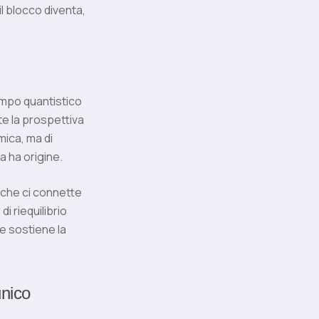
il blocco diventa,
campo quantistico
te la prospettiva
mica, ma di
a ha origine.
 che ci connette
i riequilibrio
e sostiene la
unico