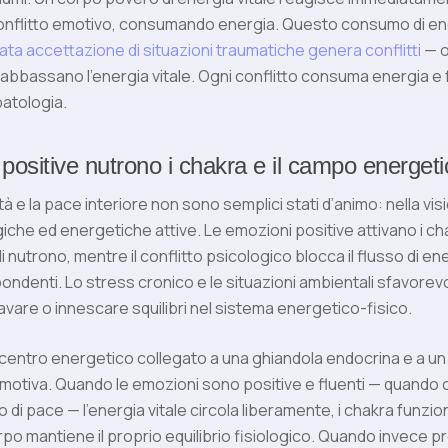
onflitto emotivo, consumando energia. Questo consumo di ene
ta accettazione di situazioni traumatiche genera conflitti
— o
abbassano l’energia vitale. Ogni conflitto consuma energia e
patologia.
positive nutrono i chakra e il campo energeti
ità e la pace interiore non sono semplici stati d’animo: nella vis
iche ed energetiche attive. Le emozioni positive attivano i ch
i nutrono, mentre il conflitto psicologico blocca il flusso di en
ondenti. Lo stress cronico e le situazioni ambientali sfavore
vare o innescare squilibri nel sistema energetico-fisico.
centro energetico collegato a una ghiandola endocrina e a un
emotiva. Quando le emozioni sono positive e fluenti — quando c
o di pace — l’energia vitale circola liberamente, i chakra funzi
rpo mantiene il proprio equilibrio fisiologico. Quando invece 