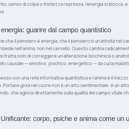
to, senso di colpa o tristezza repressa, l’energia si blocca, e 
ia.
è energia: guarire dal campo quantistico
e che il pensiero è energia, che il pensiero è un’attività nel 
 risiede nell’anima, non nel cervello. Questo cambia radicalmen
si tratta solo di correggere un’alterazione biochimica o anato
vello causale — emotivo, psichico, energetico — da cui la malatti
esso con una rete informativa quantistica e l’anima è il mezzo
 Portare gioia nel cuore non è un atto sentimentale: è un atto d
do, che agisce direttamente sulla qualità del campo vitale ch
Unificante: corpo, psiche e anima come un 