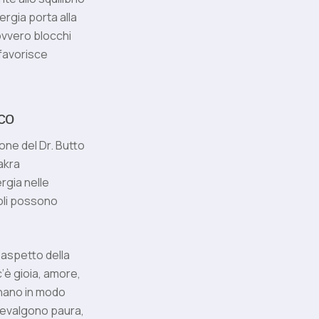
rgia porta alla
vvero blocchi
 favorisce
co
ione del Dr. Butto
akra
ergia nelle
voli possono
 aspetto della
’è gioia, amore,
onano in modo
prevalgono paura,