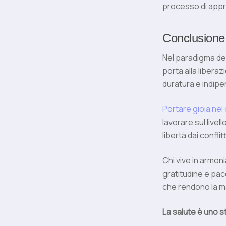
processo di appren
Conclusione: 
Nel paradigma del 
porta alla liberaz
duratura e indipe
Portare gioia nel
lavorare sul livel
libertà dai conflitti
Chi vive in armoni
gratitudine e pac
che rendono la mal
La salute è uno st