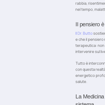
rabbia, risentimen
nel tempo, malatt
Il pensiero 
Il Dr. Butto
sostien
e che il pensiero
terapeutica: non 
intervenire sul li
Tutto è interconn
con questa realtà.
energetico profon
salute.
La Medicina 
sistema