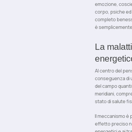
emozione, coscie
corpo, psiche ed 
completo benesser
è semplicemente 
La malatt
energetic
Al centro del pens
conseguenza di un
del campo quantis
meridiani, compre
stato di salute fis
Il meccanismo è p
effetto preciso n
energetici e ai t