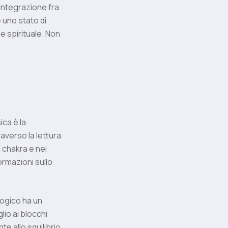
ntegrazione fra
 uno stato di
e spirituale. Non
ica è la
averso la lettura
 chakra e nei
ormazioni sullo
logico ha un
lio ai blocchi
e allo squilibrio