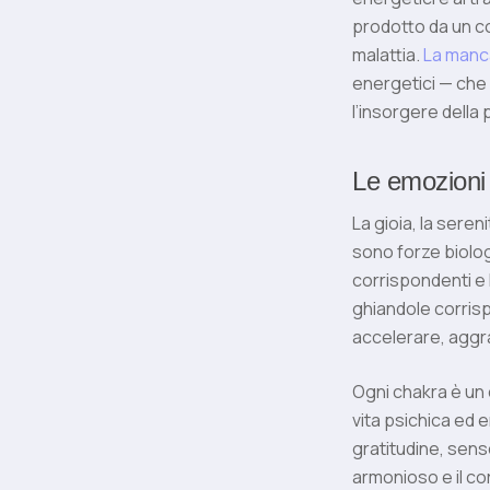
prodotto da un c
malattia.
La manca
energetici — che 
l’insorgere della 
Le emozioni 
La gioia, la seren
sono forze biolog
corrispondenti e l
ghiandole corrisp
accelerare, aggra
Ogni chakra è un 
vita psichica ed 
gratitudine, sens
armonioso e il co