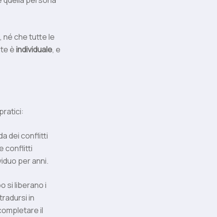
e quella persona
 né che tutte le
ute è
individuale
, e
ratici:
a dei conflitti
 conflitti
viduo per anni.
 si liberano i
radursi in
 completare il