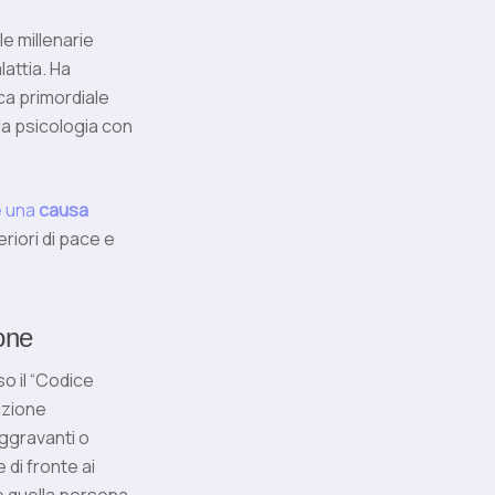
le millenarie
attia. Ha
ca primordiale
la psicologia con
è una
causa
teriori di pace e
one
o il “Codice
izione
aggravanti o
 di fronte ai