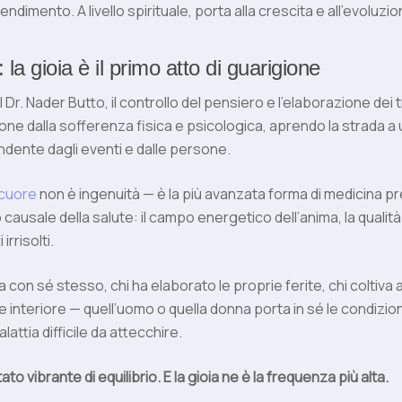
dimento. A livello spirituale, porta alla crescita e all’evoluzio
la gioia è il primo atto di guarigione
Dr. Nader Butto, il controllo del pensiero e l’elaborazione dei t
ione dalla sofferenza fisica e psicologica, aprendo la strada a u
ndente dagli eventi e dalle persone.
 cuore
non è ingenuità — è la più avanzata forma di medicina pr
lo causale della salute: il campo energetico dell’anima, la qualità
 irrisolti.
a con sé stesso, chi ha elaborato le proprie ferite, chi coltiva
e interiore — quell’uomo o quella donna porta in sé le condizi
attia difficile da attecchire.
ato vibrante di equilibrio. E la gioia ne è la frequenza più alta.