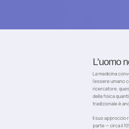
L’uomo n
La medicina conve
l’essere umano c
ricercatore, ques
della fisica quant
tradizionale è a
Il suo approccio 
parte — circa il 