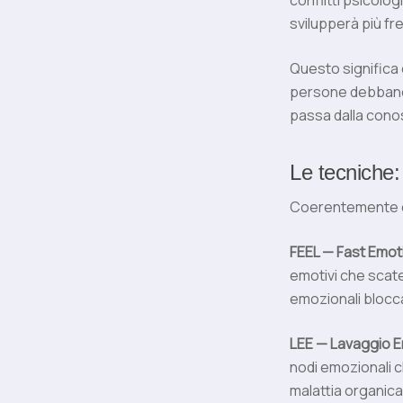
conflitti psicol
svilupperà più f
Questo significa 
persone debbano l
passa dalla cono
Le tecniche
Coerentemente co
FEEL — Fast Emoti
emotivi che scate
emozionali bloccat
LEE — Lavaggio 
nodi emozionali 
malattia organica.