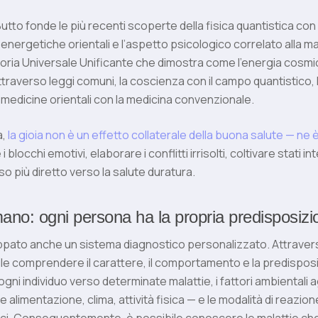
Butto fonde le più recenti scoperte della fisica quantistica con 
nergetiche orientali e l’aspetto psicologico correlato alla mal
oria Universale Unificante che dimostra come l’energia cosmi
attraverso leggi comuni, la coscienza con il campo quantistico, 
 le medicine orientali con la medicina convenzionale.
a,
la gioia non è un effetto collaterale della buona salute — ne 
i blocchi emotivi, elaborare i conflitti irrisolti, coltivare stati in
so più diretto verso la salute duratura.
ano: ogni persona ha la propria predisposizi
uppato anche un sistema diagnostico personalizzato. Attravers
le comprendere il carattere, il comportamento e la predispos
ogni individuo verso determinate malattie, i fattori ambientali 
 alimentazione, clima, attività fisica — e le modalità di reazione