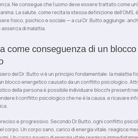
nza. Ne consegue che l’uomo deve essere trattato come un’i
anima. La salute, come recita la stessa definizione dell’OMS, è
e fisico, psichico e sociale — a cui Dr. Butto aggiunge: anch
assenza di malattia.
ia come conseguenza di un blocco
o
iero del Dr. Butto vi è un principio fondamentale: la malattia fis
 blocco energetico causato da un conflitto psicologico. Attr
tico della persona è possibile individuare blocchi presenti nei
ndere il conflitto psicologico che ne è la causa, e ricavare inf
ica.
reciso e progressivo. Secondo Dr.Butto, ogni conflitto psico
el corpo. Un corpo sano, carico di energia vitale, reagisce meg
raumi. Un corpo povero di energia vitale reagisce immediatament