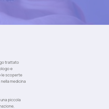
ngo trattato
ologo e
o le scoperte
a nella medicina
o una piccola
inazione,