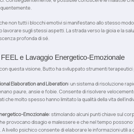
ogici. Conseguentemente, è possibile conoscere le malattie ch
requentemente.
che non tutti i blocchi emotivi si manifestano allo stesso modo,
avorare sugli stessi aspetti. La strada verso la gioia e la sal
scenza profonda di sé.
: FEEL e Lavaggio Energetico-Emozionale
n questa visione, Butto ha sviluppato strumenti terapeutici p
onal Elaboration and Liberation:
un sistema di risoluzione rapid
nano paure, ansie e fobie. Consente di risolvere velocemente
i che molto spesso hanno limitato la qualità della vita dell’indi
Energetico-Emozionale:
stimolando alcuni punti chiave sul corpo
che provocano disagio e malessere e che nel tempo possono t
 A livello psichico consente di elaborare le informazioni utili a