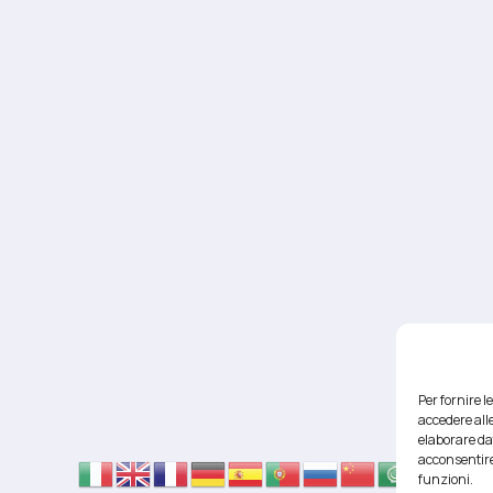
Per fornire 
accedere alle
elaborare da
acconsentire
funzioni.