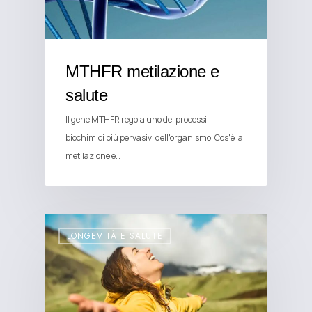
MTHFR metilazione e
salute
Il gene MTHFR regola uno dei processi
biochimici più pervasivi dell'organismo. Cos'è la
metilazione e…
LONGEVITÀ E SALUTE