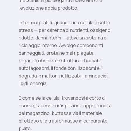
meccanismi più eleganti e salvavita che
l’evoluzione abbia prodotto.
In termini pratici: quando una cellula è sotto
stress — per carenza di nutrienti, ossigeno
ridotto, danni interni — attiva un sistema di
riciclaggio interno. Avvolge componenti
danneggiati, proteine mal ripiegate,
organelli obsoleti in strutture chiamate
autofagosomi, li fonde con i lisosomi e li
degrada in mattoni riutilizzabili: aminoacidi,
lipidi, energia.
È come se la cellula, trovandosi a corto di
risorse, facesse un’ispezione approfondita
del magazzino, buttasse via il materiale
difettoso e lo trasformasse in carburante
pulito.