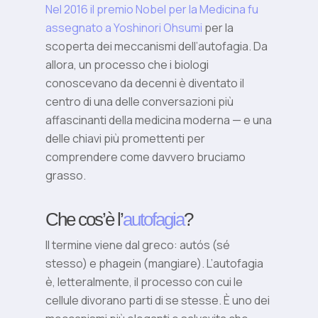
Nel 2016 il premio Nobel per la Medicina fu
assegnato a Yoshinori Ohsumi
per la
scoperta dei meccanismi dell’autofagia. Da
allora, un processo che i biologi
conoscevano da decenni è diventato il
centro di una delle conversazioni più
affascinanti della medicina moderna — e una
delle chiavi più promettenti per
comprendere come davvero bruciamo
grasso.
Che cos’è l’
autofagia
?
Il termine viene dal greco: autós (sé
stesso) e phagein (mangiare). L’autofagia
è, letteralmente, il processo con cui le
cellule divorano parti di se stesse. È uno dei