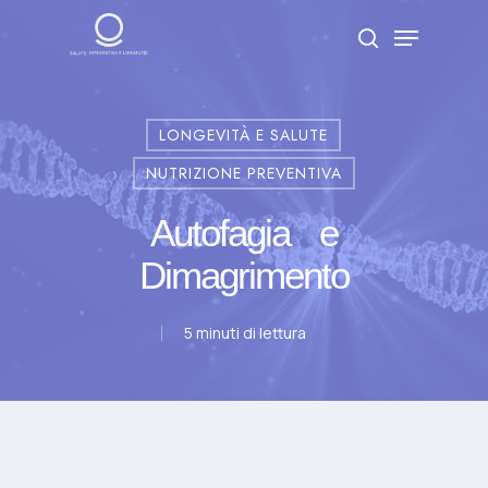
Skip
Menu
to
search
Close
main
Menu
content
LONGEVITÀ E SALUTE
NUTRIZIONE PREVENTIVA
Auto­fagia e
Dimagrimento
5 minuti di lettura