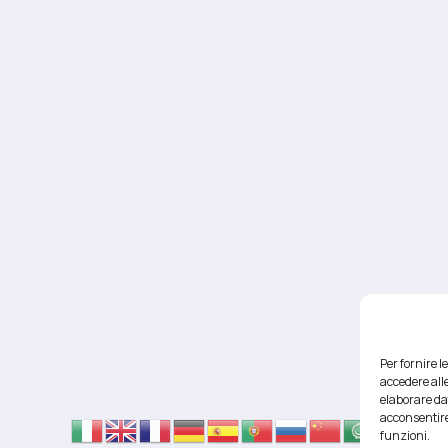
Per fornire 
accedere alle
elaborare da
acconsentire
funzioni.