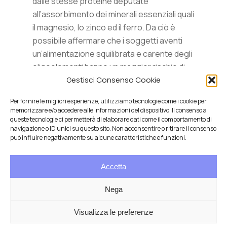
dalle stesse proteine deputate
all’assorbimento dei minerali essenziali quali
il magnesio, lo zinco ed il ferro. Da ciò è
possibile affermare che i soggetti aventi
un’alimentazione squilibrata e carente degli
oligoelementi hanno un maggior rischio di
intossicazione.
Gestisci Consenso Cookie
Per fornire le migliori esperienze, utilizziamo tecnologie come i cookie per
memorizzare e/o accedere alle informazioni del dispositivo. Il consenso a
queste tecnologie ci permetterà di elaborare dati come il comportamento di
navigazione o ID unici su questo sito. Non acconsentire o ritirare il consenso
può influire negativamente su alcune caratteristiche e funzioni.
Accetta
Salute integrativa e Longevità
Mendrisio e Lugano
Nega
T.
+41 76 6834637
Email:
anna@demariani.ch
–
CHE-187.374.354 |
Privacy
|
Cookie
| created
Visualizza le preferenze
by
Artwork