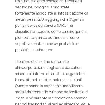
tra cui quelle cardiovascolari, renali ed il
declino neurologico, sono state
fortemente associate all’intossicazione da
metalli pesanti. Si aggiunga che l’Agenzia
per la ricerca sul cancro (IARC) ha
classificato il cadmio come carcinogeno, il
piombo inorganico ed il metilmercurio
rispettivamente come un probabile e
possibile carcinogeno.
Il termine chelazione si riferisce
all’incorporazione degli ioni e dei cationi
minerali all’interno di strutture organiche a
forma di anello, dette molecole chelanti.
Queste hanno la capacità di mobilizzare i
metalli dai tessuti in cui sono depositati e di
legarli a sé durante la circolazione ematica
per poi trasportarli ai reni ed al fegato, dove