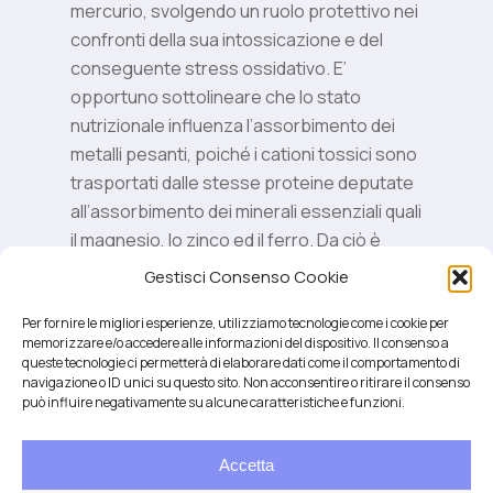
mercurio, svolgendo un ruolo protettivo nei
confronti della sua intossicazione e del
conseguente stress ossidativo. E’
opportuno sottolineare che lo stato
nutrizionale influenza l’assorbimento dei
metalli pesanti, poiché i cationi tossici sono
trasportati dalle stesse proteine deputate
all’assorbimento dei minerali essenziali quali
il magnesio, lo zinco ed il ferro. Da ciò è
possibile affermare che i soggetti aventi
Gestisci Consenso Cookie
un’alimentazione squilibrata e carente degli
Per fornire le migliori esperienze, utilizziamo tecnologie come i cookie per
oligoelementi hanno un maggior rischio di
memorizzare e/o accedere alle informazioni del dispositivo. Il consenso a
intossicazione.
queste tecnologie ci permetterà di elaborare dati come il comportamento di
navigazione o ID unici su questo sito. Non acconsentire o ritirare il consenso
può influire negativamente su alcune caratteristiche e funzioni.
Accetta
Salute integrativa e Longevità