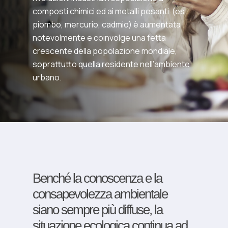
composti chimici ed ai metalli pesanti
(es.
piombo, mercurio, cadmio) è aumentata
notevolmente e coinvolge una fetta
crescente della popolazione mondiale,
soprattutto quella residente nell’ambiente
urbano.
Benché la conoscenza e la
consapevolezza ambientale
siano sempre più diffuse, la
situazione ecologica continua ad