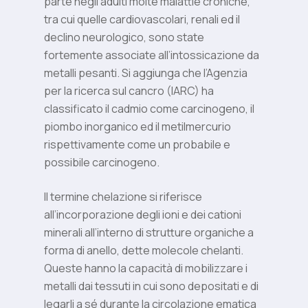
parte negli adulti molte malattie croniche,
tra cui quelle cardiovascolari, renali ed il
declino neurologico, sono state
fortemente associate all’intossicazione da
metalli pesanti. Si aggiunga che l’Agenzia
per la ricerca sul cancro (IARC) ha
classificato il cadmio come carcinogeno, il
piombo inorganico ed il metilmercurio
rispettivamente come un probabile e
possibile carcinogeno.
Il termine chelazione si riferisce
all’incorporazione degli ioni e dei cationi
minerali all’interno di strutture organiche a
forma di anello, dette molecole chelanti.
Queste hanno la capacità di mobilizzare i
metalli dai tessuti in cui sono depositati e di
legarli a sé durante la circolazione ematica