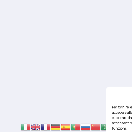
Per fornire 
accedere alle
elaborare da
acconsentire
funzioni.