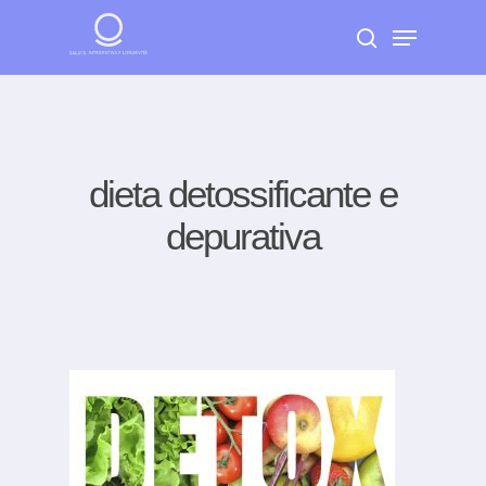
Skip
Menu
to
search
Close
main
Menu
content
dieta detossificante e
depurativa