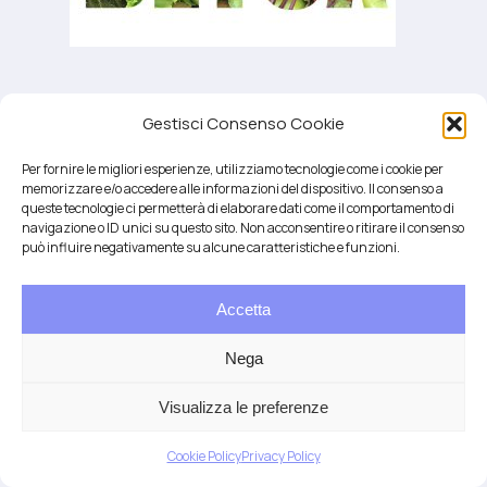
dieta detossificante e depurativa
Gestisci Consenso Cookie
Per fornire le migliori esperienze, utilizziamo tecnologie come i cookie per
memorizzare e/o accedere alle informazioni del dispositivo. Il consenso a
queste tecnologie ci permetterà di elaborare dati come il comportamento di
navigazione o ID unici su questo sito. Non acconsentire o ritirare il consenso
può influire negativamente su alcune caratteristiche e funzioni.
Accetta
Salute integrativa e Longevità
Mendrisio e Lugano
Nega
T.
+41 76 6834637
Email:
anna@demariani.ch
–
CHE-187.374.354 |
Privacy
|
Cookie
| created
Visualizza le preferenze
by
Artwork
Cookie Policy
Privacy Policy