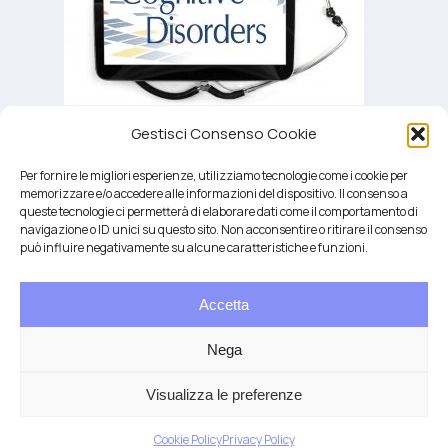
Gestisci Consenso Cookie
prevenzione declino cognitivo
Per fornire le migliori esperienze, utilizziamo tecnologie come i cookie per
memorizzare e/o accedere alle informazioni del dispositivo. Il consenso a
queste tecnologie ci permetterà di elaborare dati come il comportamento di
navigazione o ID unici su questo sito. Non acconsentire o ritirare il consenso
può influire negativamente su alcune caratteristiche e funzioni.
Accetta
Salute integrativa e Longevità
Mendrisio e Lugano
Nega
T.
+41 76 6834637
Email:
anna@demariani.ch
–
CHE-187.374.354 |
Privacy
|
Cookie
| created
Visualizza le preferenze
by
Artwork
Cookie Policy
Privacy Policy