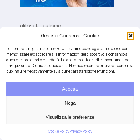
glifosato, autismo
Gestisci Consenso Cookie
Per fornire le migliori esperienze, utilizziamo tecnologie come i cookie per
memorizzare e/o accedere alle informazioni del dispositivo. Il consenso a
queste tecnologie ci permetterà di elaborare dati come il comportamento di
navigazione o ID unici su questo sito. Non acconsentire o ritirare il consenso
può influire negativamente su alcune caratteristiche e funzioni.
Accetta
Salute integrativa e Longevità
Mendrisio e Lugano
Nega
T.
+41 76 6834637
Email:
anna@demariani.ch
–
CHE-187.374.354 |
Privacy
|
Cookie
| created
Visualizza le preferenze
by
Artwork
Cookie Policy
Privacy Policy