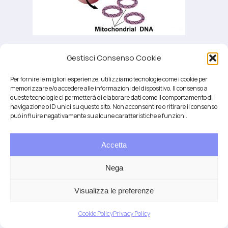
Gestisci Consenso Cookie
mitocondri e autismo
Per fornire le migliori esperienze, utilizziamo tecnologie come i cookie per
memorizzare e/o accedere alle informazioni del dispositivo. Il consenso a
queste tecnologie ci permetterà di elaborare dati come il comportamento di
navigazione o ID unici su questo sito. Non acconsentire o ritirare il consenso
può influire negativamente su alcune caratteristiche e funzioni.
Accetta
Salute integrativa e Longevità
Mendrisio e Lugano
Nega
T.
+41 76 6834637
Email:
anna@demariani.ch
–
CHE-187.374.354 |
Privacy
|
Cookie
| created
Visualizza le preferenze
by
Artwork
Cookie Policy
Privacy Policy