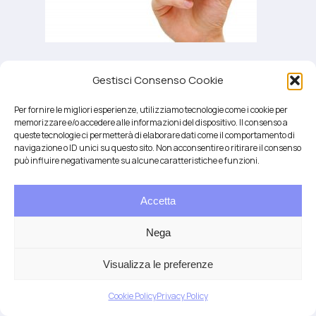
Gestisci Consenso Cookie
ASD- disturbi-dello-spettro-autistico
Per fornire le migliori esperienze, utilizziamo tecnologie come i cookie per
memorizzare e/o accedere alle informazioni del dispositivo. Il consenso a
queste tecnologie ci permetterà di elaborare dati come il comportamento di
navigazione o ID unici su questo sito. Non acconsentire o ritirare il consenso
può influire negativamente su alcune caratteristiche e funzioni.
Accetta
Salute integrativa e Longevità
Mendrisio e Lugano
Nega
T.
+41 76 6834637
Email:
anna@demariani.ch
–
CHE-187.374.354 |
Privacy
|
Cookie
| created
Visualizza le preferenze
by
Artwork
Cookie Policy
Privacy Policy