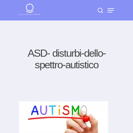
Skip
Menu
to
search
Close
main
Menu
content
ASD- disturbi-dello-
spettro-autistico