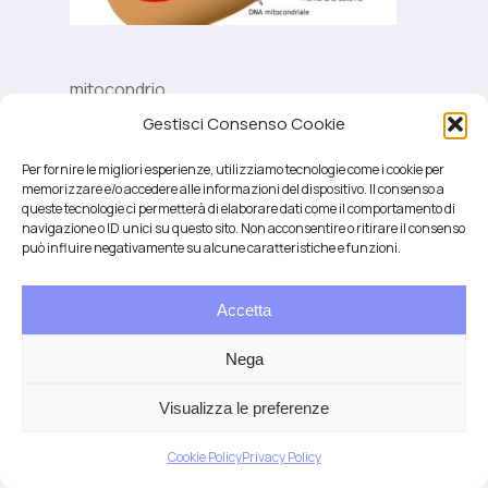
mitocondrio
Gestisci Consenso Cookie
Per fornire le migliori esperienze, utilizziamo tecnologie come i cookie per
memorizzare e/o accedere alle informazioni del dispositivo. Il consenso a
queste tecnologie ci permetterà di elaborare dati come il comportamento di
navigazione o ID unici su questo sito. Non acconsentire o ritirare il consenso
può influire negativamente su alcune caratteristiche e funzioni.
Accetta
Salute integrativa e Longevità
Mendrisio e Lugano
Nega
T.
+41 76 6834637
Email:
anna@demariani.ch
–
CHE-187.374.354 |
Privacy
|
Cookie
| created
Visualizza le preferenze
by
Artwork
Cookie Policy
Privacy Policy