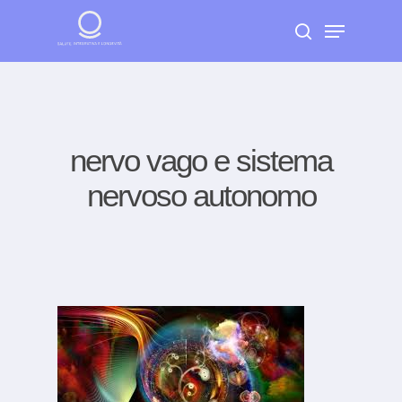
Skip
Menu
to
search
Close
main
Menu
content
nervo vago e sistema
nervoso autonomo