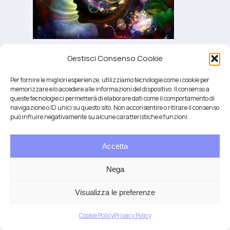
Gestisci Consenso Cookie
nervo vago e sistema nervoso autonomo
Per fornire le migliori esperienze, utilizziamo tecnologie come i cookie per
memorizzare e/o accedere alle informazioni del dispositivo. Il consenso a
queste tecnologie ci permetterà di elaborare dati come il comportamento di
navigazione o ID unici su questo sito. Non acconsentire o ritirare il consenso
può influire negativamente su alcune caratteristiche e funzioni.
Accetta
Salute integrativa e Longevità
Mendrisio e Lugano
Nega
T.
+41 76 6834637
Email:
anna@demariani.ch
–
CHE-187.374.354 |
Privacy
|
Cookie
| created
Visualizza le preferenze
by
Artwork
Cookie Policy
Privacy Policy