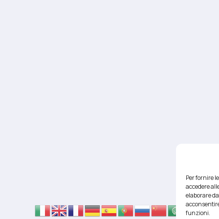
Per fornire 
accedere alle
elaborare da
acconsentire
funzioni.