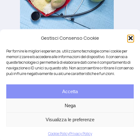
Gestisci Consenso Cookie
alimentazione salute cardiovascolare
Per fornire le migliori esperienze, utilizziamo tecnologie come i cookie per
memorizzare e/o accedere alle informazioni del dispositivo. Il consenso a
queste tecnologie ci permetterà di elaborare dati come il comportamento di
navigazione o ID unici su questo sito. Non acconsentire o ritirare il consenso
può influire negativamente su alcune caratteristiche e funzioni.
Accetta
Salute integrativa e Longevità
Mendrisio e Lugano
Nega
T.
+41 76 6834637
Email:
anna@demariani.ch
–
CHE-187.374.354 |
Privacy
|
Cookie
| created
Visualizza le preferenze
by
Artwork
Cookie Policy
Privacy Policy