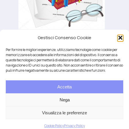
Gestisci Consenso Cookie
PROTOCOLLO KANE, LIPIDOMICA
Per fornire le migliori esperienze, utilizziamo tecnologie come i cookie per
memorizzare e/o accedere alle informazioni del dispositivo. Il consenso a
queste tecnologie ci permetterà di elaborare dati come il comportamento di
navigazione o ID unici su questo sito. Non acconsentire o ritirare il consenso
può influire negativamente su alcune caratteristiche e funzioni.
Accetta
Salute integrativa e Longevità
Mendrisio e Lugano
Nega
T.
+41 76 6834637
Email:
anna@demariani.ch
–
CHE-187.374.354 |
Privacy
|
Cookie
| created
Visualizza le preferenze
by
Artwork
Cookie Policy
Privacy Policy