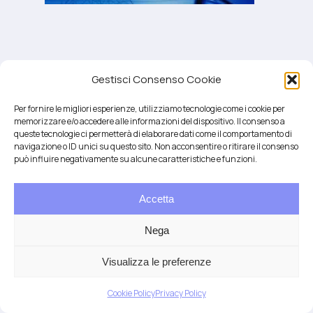
Gestisci Consenso Cookie
Per fornire le migliori esperienze, utilizziamo tecnologie come i cookie per
memorizzare e/o accedere alle informazioni del dispositivo. Il consenso a
queste tecnologie ci permetterà di elaborare dati come il comportamento di
navigazione o ID unici su questo sito. Non acconsentire o ritirare il consenso
può influire negativamente su alcune caratteristiche e funzioni.
Accetta
Salute integrativa e Longevità
Mendrisio e Lugano
Nega
T.
+41 76 6834637
Email:
anna@demariani.ch
–
CHE-187.374.354 |
Privacy
|
Cookie
| created
Visualizza le preferenze
by
Artwork
Cookie Policy
Privacy Policy