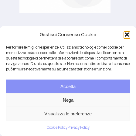
Gestisci Consenso Cookie
Per fornire le migliori esperienze, utilizziamo tecnologie come i cookie per
memorizzare e/o accedere alle informazioni del dispositivo. Il consenso a
queste tecnologie ci permetterà di elaborare dati come il comportamento di
navigazione o ID unici su questo sito. Non acconsentire o ritirare il consenso
può influire negativamente su alcune caratteristiche e funzioni.
Accetta
Salute integrativa e Longevità
Mendrisio e Lugano
Nega
T.
+41 76 6834637
Email:
anna@demariani.ch
–
CHE-187.374.354 |
Privacy
|
Cookie
| created
Visualizza le preferenze
by
Artwork
Cookie Policy
Privacy Policy