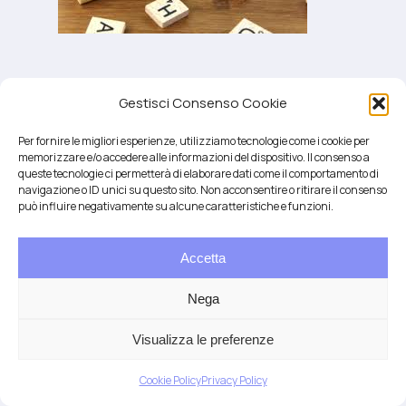
autismo e mitocondrio
Gestisci Consenso Cookie
Per fornire le migliori esperienze, utilizziamo tecnologie come i cookie per
memorizzare e/o accedere alle informazioni del dispositivo. Il consenso a
queste tecnologie ci permetterà di elaborare dati come il comportamento di
navigazione o ID unici su questo sito. Non acconsentire o ritirare il consenso
può influire negativamente su alcune caratteristiche e funzioni.
Accetta
Salute integrativa e Longevità
Mendrisio e Lugano
Nega
T.
+41 76 6834637
Email:
anna@demariani.ch
–
CHE-187.374.354 |
Privacy
|
Cookie
| created
Visualizza le preferenze
by
Artwork
Cookie Policy
Privacy Policy