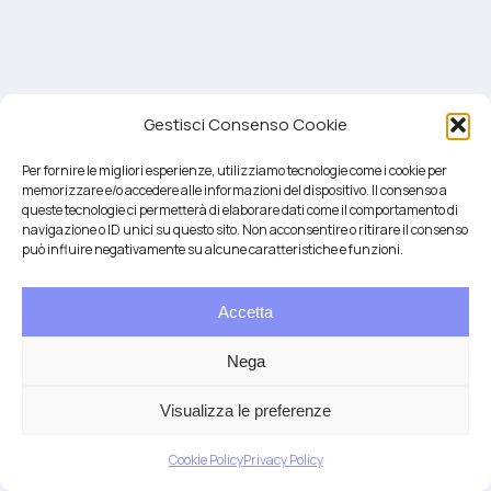
Gestisci Consenso Cookie
Per fornire le migliori esperienze, utilizziamo tecnologie come i cookie per
memorizzare e/o accedere alle informazioni del dispositivo. Il consenso a
queste tecnologie ci permetterà di elaborare dati come il comportamento di
navigazione o ID unici su questo sito. Non acconsentire o ritirare il consenso
può influire negativamente su alcune caratteristiche e funzioni.
Accetta
Salute integrativa e Longevità
Mendrisio e Lugano
Nega
T.
+41 76 6834637
Email:
anna@demariani.ch
–
CHE-187.374.354 |
Privacy
|
Cookie
| created
Visualizza le preferenze
by
Artwork
Cookie Policy
Privacy Policy