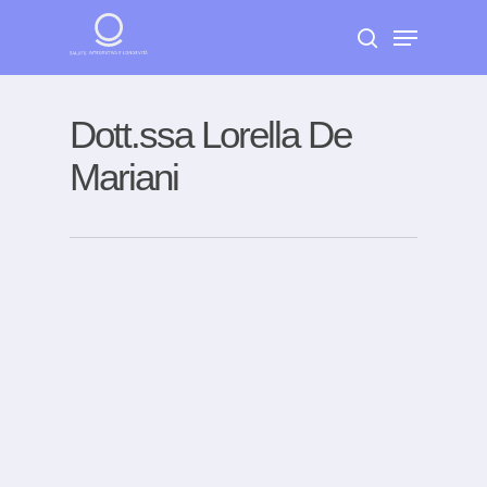
Skip
Menu
to
search
Close
main
Menu
content
Dott.ssa Lorella De
Mariani