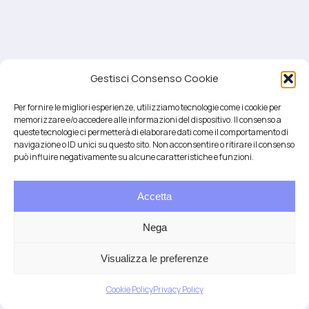
Gestisci Consenso Cookie
Per fornire le migliori esperienze, utilizziamo tecnologie come i cookie per
memorizzare e/o accedere alle informazioni del dispositivo. Il consenso a
queste tecnologie ci permetterà di elaborare dati come il comportamento di
navigazione o ID unici su questo sito. Non acconsentire o ritirare il consenso
può influire negativamente su alcune caratteristiche e funzioni.
Accetta
Salute integrativa e Longevità
Mendrisio e Lugano
Nega
T.
+41 76 6834637
Email:
anna@demariani.ch
–
CHE-187.374.354 |
Privacy
|
Cookie
| created
Visualizza le preferenze
by
Artwork
Cookie Policy
Privacy Policy