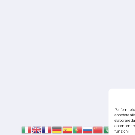
Per fornire 
accedere alle
elaborare da
acconsentire
funzioni.