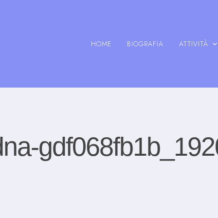
HOME
BIOGRAFIA
ATTIVITÀ
dna-gdf068fb1b_192