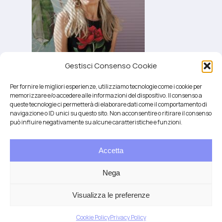
Gestisci Consenso Cookie
Per fornire le migliori esperienze, utilizziamo tecnologie come i cookie per
memorizzare e/o accedere alle informazioni del dispositivo. Il consenso a
queste tecnologie ci permetterà di elaborare dati come il comportamento di
navigazione o ID unici su questo sito. Non acconsentire o ritirare il consenso
può influire negativamente su alcune caratteristiche e funzioni.
Accetta
Salute integrativa e Longevità
Mendrisio e Lugano
Nega
T.
+41 76 6834637
Email:
anna@demariani.ch
–
CHE-187.374.354 |
Privacy
|
Cookie
| created
Visualizza le preferenze
by
Artwork
Cookie Policy
Privacy Policy