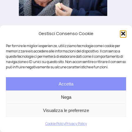
Gestisci Consenso Cookie
Per fornire le migliori esperienze, utilizziamo tecnologie come i cookie per
memorizzare e/o accedere alle informazioni del dispositivo. Il consenso a
queste tecnologie ci permetterà di elaborare dati come il comportamento di
navigazione o ID unici su questo sito. Non acconsentire o ritirare il consenso
può influire negativamente su alcune caratteristiche e funzioni.
Accetta
Salute integrativa e Longevità
Mendrisio e Lugano
Nega
T.
+41 76 6834637
Email:
anna@demariani.ch
–
CHE-187.374.354 |
Privacy
|
Cookie
| created
Visualizza le preferenze
by
Artwork
Cookie Policy
Privacy Policy