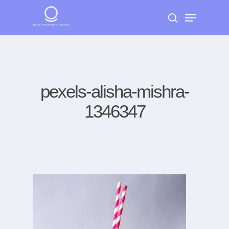
Skip
Menu
to
search
Close
main
Menu
content
pexels-alisha-mishra-
1346347