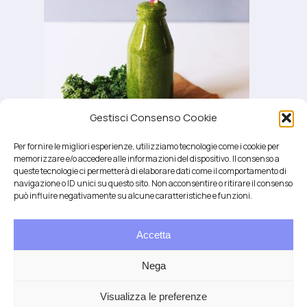
Gestisci Consenso Cookie
Per fornire le migliori esperienze, utilizziamo tecnologie come i cookie per
memorizzare e/o accedere alle informazioni del dispositivo. Il consenso a
queste tecnologie ci permetterà di elaborare dati come il comportamento di
navigazione o ID unici su questo sito. Non acconsentire o ritirare il consenso
può influire negativamente su alcune caratteristiche e funzioni.
Accetta
Salute integrativa e Longevità
Mendrisio e Lugano
Nega
T.
+41 76 6834637
Email:
anna@demariani.ch
–
CHE-187.374.354 |
Privacy
|
Cookie
| created
Visualizza le preferenze