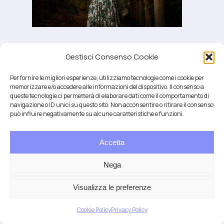
Gestisci Consenso Cookie
Per fornire le migliori esperienze, utilizziamo tecnologie come i cookie per
memorizzare e/o accedere alle informazioni del dispositivo. Il consenso a
queste tecnologie ci permetterà di elaborare dati come il comportamento di
navigazione o ID unici su questo sito. Non acconsentire o ritirare il consenso
può influire negativamente su alcune caratteristiche e funzioni.
Accetta
Salute integrativa e Longevità
Mendrisio e Lugano
Nega
T.
+41 76 6834637
Email:
anna@demariani.ch
–
CHE-187.374.354 |
Privacy
|
Cookie
| created
Visualizza le preferenze
by
Artwork
Cookie Policy
Privacy Policy