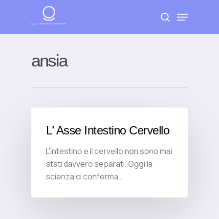
Skip
Menu
to
search
Close
main
Menu
content
ansia
L’ Asse Intestino Cervello
L'intestino e il cervello non sono mai
stati davvero separati. Oggi la
scienza ci conferma…