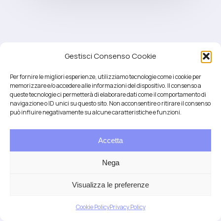
Gestisci Consenso Cookie
Per fornire le migliori esperienze, utilizziamo tecnologie come i cookie per
memorizzare e/o accedere alle informazioni del dispositivo. Il consenso a
queste tecnologie ci permetterà di elaborare dati come il comportamento di
navigazione o ID unici su questo sito. Non acconsentire o ritirare il consenso
può influire negativamente su alcune caratteristiche e funzioni.
Accetta
Salute integrativa e Longevità
Mendrisio e Lugano
Nega
T.
+41 76 6834637
Email:
anna@demariani.ch
–
CHE-187.374.354 |
Privacy
|
Cookie
| created
Visualizza le preferenze
by
Artwork
Cookie Policy
Privacy Policy