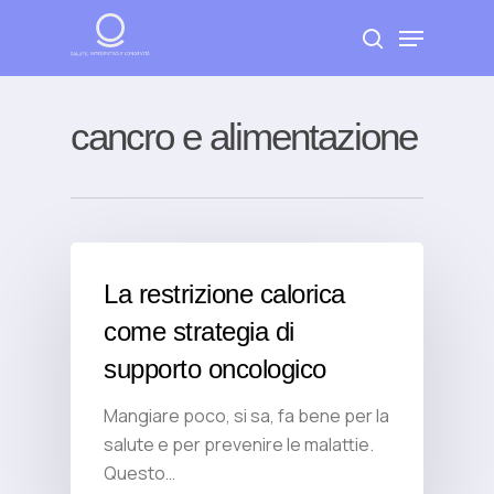
Skip
Menu
to
search
Close
main
Menu
content
cancro e alimentazione
La restrizione calorica
come strategia di
supporto oncologico
Mangiare poco, si sa, fa bene per la
salute e per prevenire le malattie.
Questo…