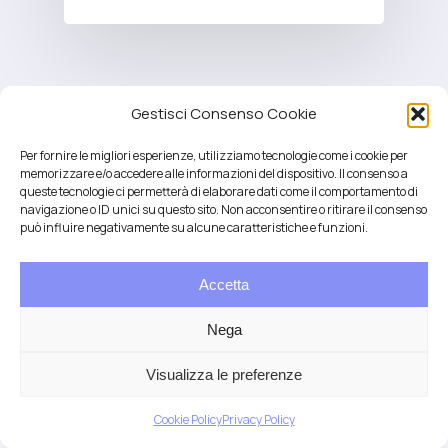
Gestisci Consenso Cookie
Per fornire le migliori esperienze, utilizziamo tecnologie come i cookie per
memorizzare e/o accedere alle informazioni del dispositivo. Il consenso a
queste tecnologie ci permetterà di elaborare dati come il comportamento di
navigazione o ID unici su questo sito. Non acconsentire o ritirare il consenso
può influire negativamente su alcune caratteristiche e funzioni.
Accetta
Salute integrativa e Longevità
Mendrisio e Lugano
Nega
T.
+41 76 6834637
Email:
anna@demariani.ch
–
CHE-187.374.354 |
Privacy
|
Cookie
| created
Visualizza le preferenze
by
Artwork
Cookie Policy
Privacy Policy