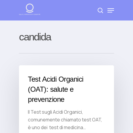
Skip
Menu
to
search
Close
main
Menu
content
candida
Test Acidi Organici
(OAT): salute e
prevenzione
Il Test sugli Acidi Organici,
comunemente chiamato test OAT,
è uno dei test di medicina…