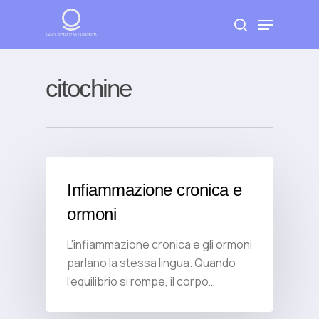
Skip
Menu
to
search
Close
main
Menu
content
citochine
Infiammazione cronica e
ormoni
L'infiammazione cronica e gli ormoni
parlano la stessa lingua. Quando
l'equilibrio si rompe, il corpo…