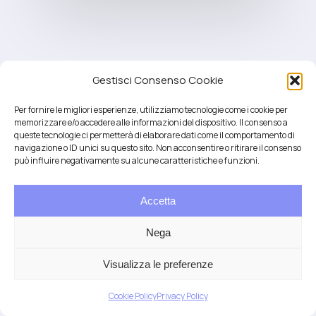
Gestisci Consenso Cookie
Per fornire le migliori esperienze, utilizziamo tecnologie come i cookie per
memorizzare e/o accedere alle informazioni del dispositivo. Il consenso a
queste tecnologie ci permetterà di elaborare dati come il comportamento di
navigazione o ID unici su questo sito. Non acconsentire o ritirare il consenso
può influire negativamente su alcune caratteristiche e funzioni.
Accetta
Salute integrativa e Longevità
Mendrisio e Lugano
Nega
T.
+41 76 6834637
Email:
anna@demariani.ch
–
CHE-187.374.354 |
Privacy
|
Cookie
| created
Visualizza le preferenze
by
Artwork
Cookie Policy
Privacy Policy