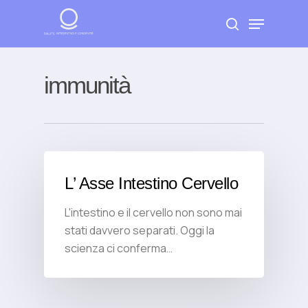
Skip
Menu
to
search
Close
main
Menu
content
immunità
L’ Asse Intestino Cervello
L'intestino e il cervello non sono mai
stati davvero separati. Oggi la
scienza ci conferma…