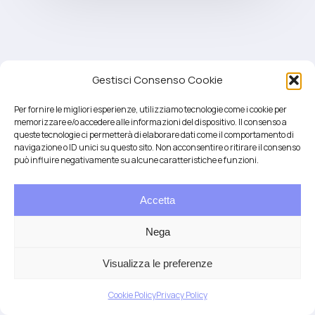
Gestisci Consenso Cookie
Per fornire le migliori esperienze, utilizziamo tecnologie come i cookie per
memorizzare e/o accedere alle informazioni del dispositivo. Il consenso a
queste tecnologie ci permetterà di elaborare dati come il comportamento di
navigazione o ID unici su questo sito. Non acconsentire o ritirare il consenso
può influire negativamente su alcune caratteristiche e funzioni.
Accetta
Salute integrativa e Longevità
Mendrisio e Lugano
Nega
T.
+41 76 6834637
Email:
anna@demariani.ch
–
CHE-187.374.354 |
Privacy
|
Cookie
| created
Visualizza le preferenze
by
Artwork
Cookie Policy
Privacy Policy