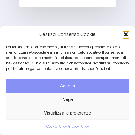
Gestisci Consenso Cookie
Per fornire le migliori esperienze, utilizziamo tecnologie come i cookie per
memorizzare e/o accedere alle informazioni del dispositivo. Il consenso a
queste tecnologie ci permetterà di elaborare dati come il comportamento di
navigazione o ID unici su questo sito. Non acconsentire o ritirare il consenso
può influire negativamente su alcune caratteristiche e funzioni.
Accetta
Salute integrativa e Longevità
Mendrisio e Lugano
Nega
T.
+41 76 6834637
Email:
anna@demariani.ch
–
CHE-187.374.354 |
Privacy
|
Cookie
| created
Visualizza le preferenze
by
Artwork
Cookie Policy
Privacy Policy