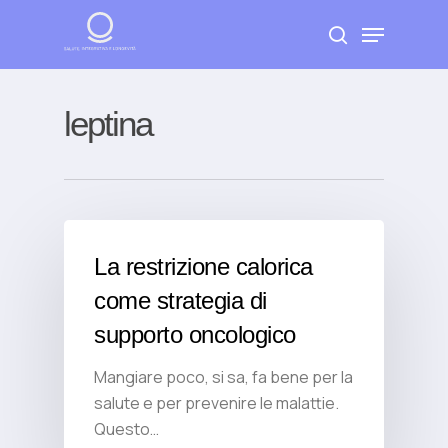
Skip
Menu
to
search
Close
main
Menu
content
leptina
La restrizione calorica
come strategia di
supporto oncologico
Mangiare poco, si sa, fa bene per la
salute e per prevenire le malattie.
Questo…