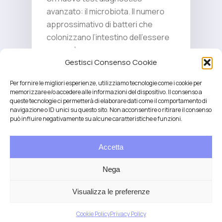
avanzato: il microbiota. Il numero
approssimativo di batteri che
colonizzano l’intestino dell’essere
umano è…
Gestisci Consenso Cookie
Per fornire le migliori esperienze, utilizziamo tecnologie come i cookie per
memorizzare e/o accedere alle informazioni del dispositivo. Il consenso a
queste tecnologie ci permetterà di elaborare dati come il comportamento di
navigazione o ID unici su questo sito. Non acconsentire o ritirare il consenso
può influire negativamente su alcune caratteristiche e funzioni.
Accetta
Salute integrativa e Longevità
Mendrisio e Lugano
Nega
T.
+41 76 6834637
Email:
anna@demariani.ch
–
CHE-187.374.354 |
Privacy
|
Cookie
| created
Visualizza le preferenze
by
Artwork
Cookie Policy
Privacy Policy