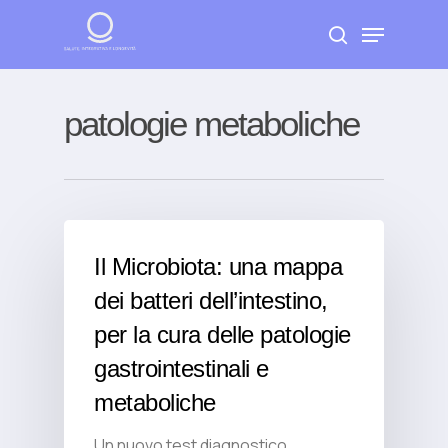
Skip
Menu
to
search
Close
main
Menu
content
patologie metaboliche
Il Microbiota: una mappa
dei batteri dell’intestino,
per la cura delle patologie
gastrointestinali e
metaboliche
Un nuovo test diagnostico