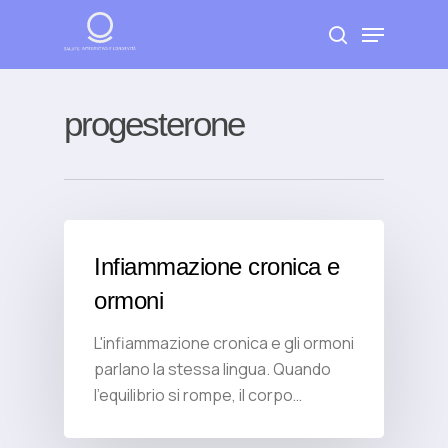
Skip
Menu
to
search
Close
main
Menu
content
progesterone
Infiammazione cronica e
ormoni
L'infiammazione cronica e gli ormoni
parlano la stessa lingua. Quando
l'equilibrio si rompe, il corpo…