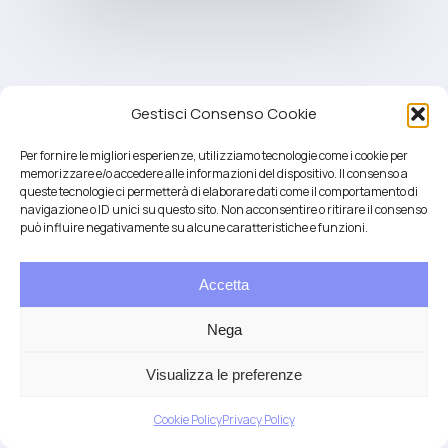
Gestisci Consenso Cookie
Per fornire le migliori esperienze, utilizziamo tecnologie come i cookie per
memorizzare e/o accedere alle informazioni del dispositivo. Il consenso a
queste tecnologie ci permetterà di elaborare dati come il comportamento di
navigazione o ID unici su questo sito. Non acconsentire o ritirare il consenso
può influire negativamente su alcune caratteristiche e funzioni.
Accetta
Salute integrativa e Longevità
Mendrisio e Lugano
Nega
T.
+41 76 6834637
Email:
anna@demariani.ch
–
CHE-187.374.354 |
Privacy
|
Cookie
| created
Visualizza le preferenze
by
Artwork
Cookie Policy
Privacy Policy