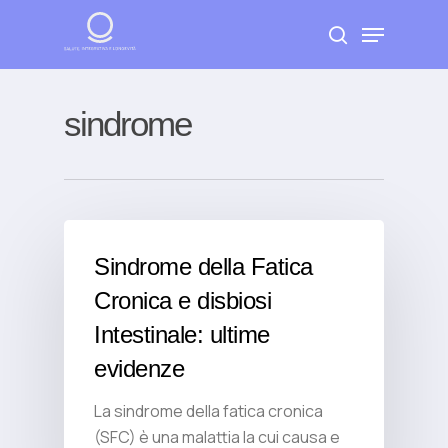
Skip
Menu
to
search
Close
main
Menu
content
sindrome
Sindrome della Fatica
Cronica e disbiosi
Intestinale: ultime
evidenze
La sindrome della fatica cronica
(SFC) è una malattia la cui causa e