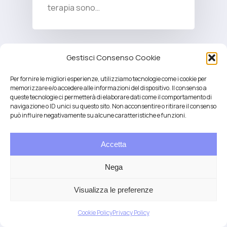
terapia sono…
Gestisci Consenso Cookie
Per fornire le migliori esperienze, utilizziamo tecnologie come i cookie per
memorizzare e/o accedere alle informazioni del dispositivo. Il consenso a
queste tecnologie ci permetterà di elaborare dati come il comportamento di
navigazione o ID unici su questo sito. Non acconsentire o ritirare il consenso
può influire negativamente su alcune caratteristiche e funzioni.
Accetta
Salute integrativa e Longevità
Mendrisio e Lugano
Nega
T.
+41 76 6834637
Email:
anna@demariani.ch
–
CHE-187.374.354 |
Privacy
|
Cookie
| created
Visualizza le preferenze
by
Artwork
Cookie Policy
Privacy Policy