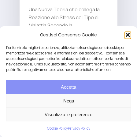
Una Nuova Teoria che collega la
Reazione allo Stress col Tipo di
Malattia Secondo la…
Gestisci Consenso Cookie
Per fornire le migliori esperienze, utilizziamo tecnologie come i cookie per
memorizzare e/o accedere alle informazioni del dispositivo. Il consenso a
queste tecnologie ci permetterà di elaborare dati come il comportamento di
navigazione o ID unici su questo sito. Non acconsentire o ritirare il consenso
può influire negativamente su alcune caratteristiche e funzioni.
Accetta
Salute integrativa e Longevità
Mendrisio e Lugano
Nega
T.
+41 76 6834637
Email:
anna@demariani.ch
–
CHE-187.374.354 |
Privacy
|
Cookie
| created
Visualizza le preferenze
by
Artwork
Cookie Policy
Privacy Policy