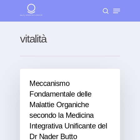
Skip
Menu
to
search
Close
main
Menu
content
vitalità
Meccanismo
Fondamentale delle
Malattie Organiche
secondo la Medicina
Integrativa Unificante del
Dr Nader Butto