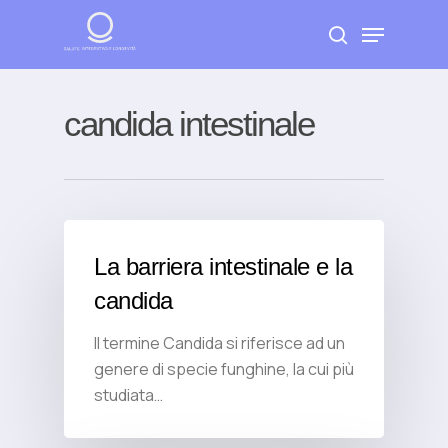
Skip
Menu
to
search
Close
main
Menu
content
candida intestinale
La barriera intestinale e la
candida
Il termine Candida si riferisce ad un
genere di specie funghine, la cui più
studiata…