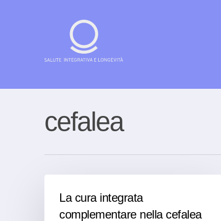
Skip
to
main
content
Cerca su demariani.ch e clicca su invia
cefalea
La cura integrata
complementare nella cefalea