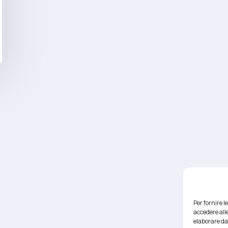
Per fornire 
accedere alle
elaborare da