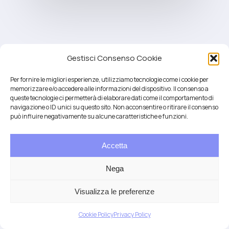
Gestisci Consenso Cookie
Per fornire le migliori esperienze, utilizziamo tecnologie come i cookie per
memorizzare e/o accedere alle informazioni del dispositivo. Il consenso a
queste tecnologie ci permetterà di elaborare dati come il comportamento di
navigazione o ID unici su questo sito. Non acconsentire o ritirare il consenso
può influire negativamente su alcune caratteristiche e funzioni.
Accetta
Salute integrativa e Longevità
Mendrisio e Lugano
Nega
T.
+41 76 6834637
Email:
anna@demariani.ch
–
CHE-187.374.354 |
Privacy
|
Cookie
| created
Visualizza le preferenze
by
Artwork
Cookie Policy
Privacy Policy