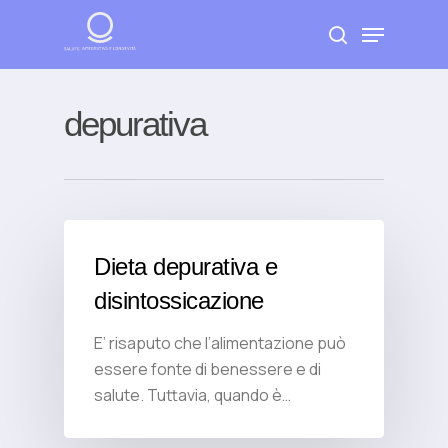
Skip
Menu
to
search
Close
main
Menu
content
depurativa
Dieta depurativa e
disintossicazione
E’ risaputo che l’alimentazione può
essere fonte di benessere e di
salute. Tuttavia, quando è…