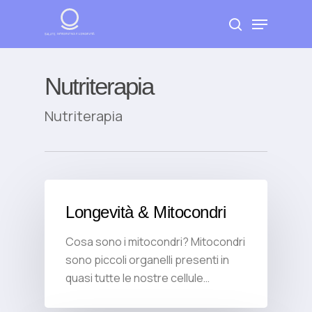
Skip
Menu
to
search
Close
main
Menu
content
Nutriterapia
Nutriterapia
Longevità & Mitocondri
Cosa sono i mitocondri? Mitocondri
sono piccoli organelli presenti in
quasi tutte le nostre cellule…