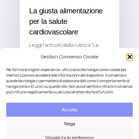
La giusta alimentazione
per la salute
cardiovascolare
Leggi l’articolo della rubrica “La
salute in tavola”: “La giusta
Gestisci Consenso Cookie
alimentazione per la salute
cardiovascolare…
Per fornire le migliori esperienze, utilizziamo tecnologie come i cookie per
memorizzare e/o accedere alle informazioni del dispositivo. Il consenso a
queste tecnologie ci permetterà di elaborare dati come il comportamento di
navigazione o ID unici su questo sito. Non acconsentire o ritirare il consenso
può influire negativamente su alcune caratteristiche e funzioni.
Glicemia ed insulina
Accetta
Leggi l’articolo della rubrica “La
Nega
salute in tavola”: “Glicemia: una
questione di alimentazione,
Visualizza le preferenze