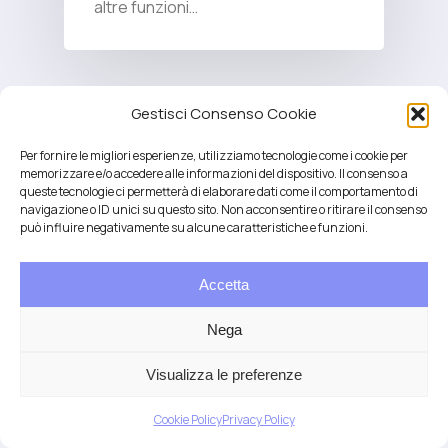
altre funzioni…
Gestisci Consenso Cookie
Per fornire le migliori esperienze, utilizziamo tecnologie come i cookie per
memorizzare e/o accedere alle informazioni del dispositivo. Il consenso a
queste tecnologie ci permetterà di elaborare dati come il comportamento di
navigazione o ID unici su questo sito. Non acconsentire o ritirare il consenso
può influire negativamente su alcune caratteristiche e funzioni.
Accetta
Salute integrativa e Longevità
Mendrisio e Lugano
Nega
T.
+41 76 6834637
Email:
anna@demariani.ch
–
CHE-187.374.354 |
Privacy
|
Cookie
| created
Visualizza le preferenze
by
Artwork
Cookie Policy
Privacy Policy