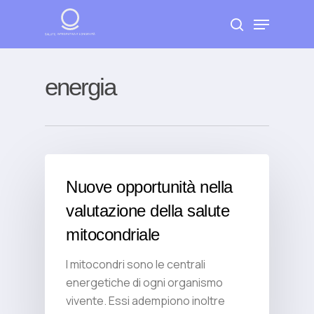
Skip
Menu
to
search
Close
main
Menu
content
energia
Nuove opportunità nella
valutazione della salute
mitocondriale
I mitocondri sono le centrali
energetiche di ogni organismo
vivente. Essi adempiono inoltre