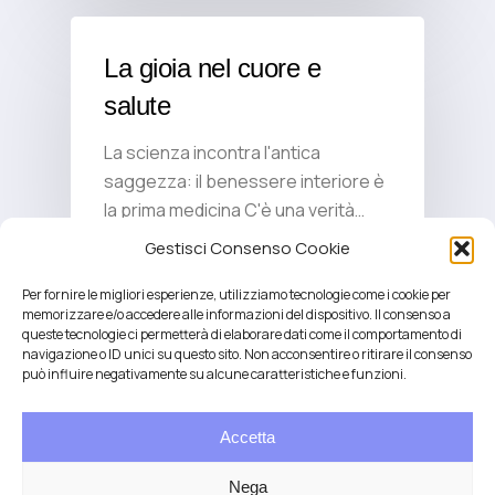
La gioia nel cuore e
salute
La scienza incontra l'antica
saggezza: il benessere interiore è
la prima medicina C'è una verità…
Gestisci Consenso Cookie
Per fornire le migliori esperienze, utilizziamo tecnologie come i cookie per
memorizzare e/o accedere alle informazioni del dispositivo. Il consenso a
queste tecnologie ci permetterà di elaborare dati come il comportamento di
navigazione o ID unici su questo sito. Non acconsentire o ritirare il consenso
può influire negativamente su alcune caratteristiche e funzioni.
Accetta
Salute integrativa e Longevità
Mendrisio e Lugano
Nega