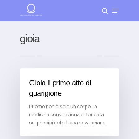
Skip
Menu
to
search
Close
main
Menu
content
gioia
Gioia il primo atto di
guarigione
L'uomo non è solo un corpo La
medicina convenzionale, fondata
sui principi della fisica newtoniana,…