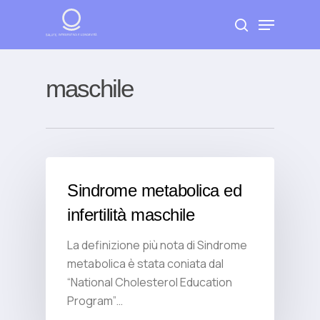
Skip
Menu
to
search
Close
main
Menu
content
maschile
Sindrome metabolica ed
infertilità maschile
La definizione più nota di Sindrome
metabolica è stata coniata dal
“National Cholesterol Education
Program”…