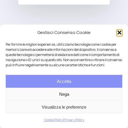
Gestisci Consenso Cookie
Per fornire le migliori esperienze, utilizziamo tecnologie come i cookie per
memorizzare e/o accedere alle informazioni del dispositivo. Il consenso a
queste tecnologie ci permetterà di elaborare dati come il comportamento di
navigazione o ID unici su questo sito. Non acconsentire o ritirare il consenso
può influire negativamente su alcune caratteristiche e funzioni.
Accetta
Salute integrativa e Longevità
Mendrisio e Lugano
Nega
T.
+41 76 6834637
Email:
anna@demariani.ch
–
CHE-187.374.354 |
Privacy
|
Cookie
| created
Visualizza le preferenze
by
Artwork
Cookie Policy
Privacy Policy