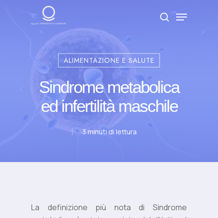
Skip
Menu
to
search
Close
main
Menu
content
ALIMENTAZIONE E SALUTE
Sindrome metabolica
ed infertilità maschile
3 minuti di lettura
La definizione più nota di Sindrome