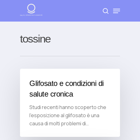
Skip
Menu
to
search
Close
main
Menu
content
tossine
Glifosato e condizioni di
salute cronica
Studi recenti hanno scoperto che
l'esposizione al glifosato è una
causa di molti problemi di…