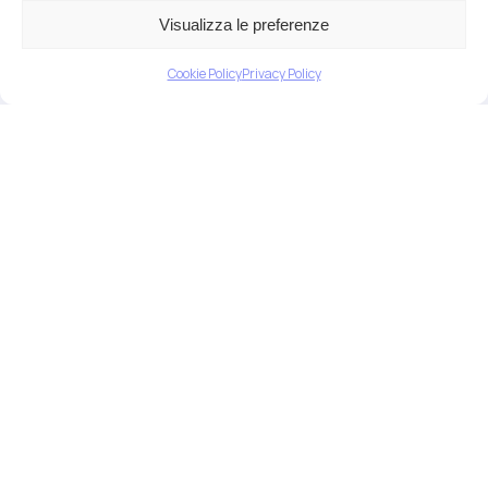
cardiovascolare secondo numerosi
Visualizza le preferenze
meccanismi e protagonisti: i…
Cookie Policy
Privacy Policy
I prodotti della
glicosilazione ed i disturbi
riproduttivi femminili
I prodotti avanzati della glicazione
(in inglese AGEs) sono molecole
prodotte attraverso la reazione di…
La chelazione naturale