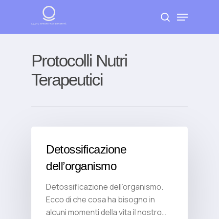
Skip
Menu
to
search
Close
main
Menu
content
Protocolli Nutri
Terapeutici
Detossificazione
dell’organismo
Detossificazione dell’organismo.
Ecco di che cosa ha bisogno in
alcuni momenti della vita il nostro…