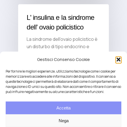
L’ insulina e la sindrome
dell’ ovaio policistico
La sindrome dell’ovaio policistico è
un disturbo di tipo endocrino e
metabolico, la cui causa…
Gestisci Consenso Cookie
Per fornire le migliori esperienze, utilizziamo tecnologie come i cookie per
memorizzare e/o accedere alle informazioni del dispositivo. Il consenso a
queste tecnologie ci permetterà di elaborare dati come il comportamento di
Quale collegamento c’è
navigazione o ID unici su questo sito. Non acconsentire o ritirare il consenso
può influire negativamente su alcune caratteristiche e funzioni.
tra l’alimentazione e lo
stato infiammatorio?
Accetta
E’ ormai riconosciuto che
Nega
l’alimentazione incide sul rischio