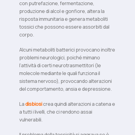
con putrefazione, fermentazione,
produzione di alcol e gonfiore, altera la
risposta immunitaria e genera metaboliti
tossici che possono essere assorbiti dal
corpo.
Alcuni metaboliti batterici provocano inoltre
problemi neurologici, poiché mimano
l’attività di certi neurotrasmettitori (le
molecole mediante le quali funziona il
sistema nervoso), provocando alterazioni
del comportamento, ansia e depressione.
La
disbiosi
crea quindi alterazioni a catena e
a tutti i livelli, che ci rendono assai
vulnerabili.
Il problema della tossicità si aggrava se è