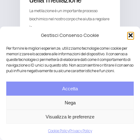
La metilazione è un importante processo
biochimico nel nostro corpo che aiuta a regolare
le…
Gestisci Consenso Cookie
Per fornire le migliori esperienze, utilizziamo tecnologie come i cookie per
memorizzare e/o accedere alle informazioni del dispositivo. Il consenso a
queste tecnologie ci permetterà di elaborare dati come il comportamento di
navigazione o ID unici su questo sito. Non acconsentire o ritirare il consenso
può influire negativamente su alcune caratteristiche e funzioni.
Accetta
Nega
Visualizza le preferenze
Salute integrativa e Longevità
Cookie Policy
Privacy Policy
Mendrisio e Lugano
T.
+41 76 6834637
Email:
anna@demariani.ch
–