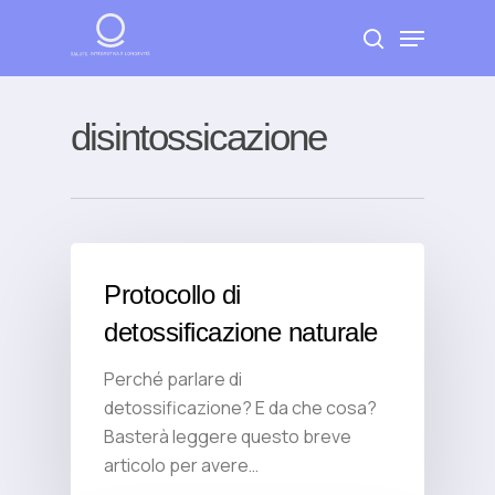
Skip
Menu
to
search
Close
main
Menu
content
disintossicazione
Protocollo di
detossificazione naturale
Perché parlare di
detossificazione? E da che cosa?
Basterà leggere questo breve
articolo per avere…