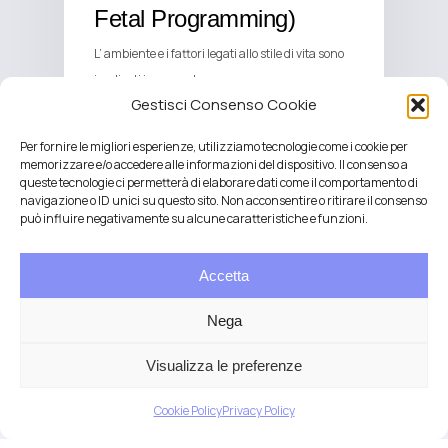
Fetal Programming)
L’ ambiente e i fattori legati allo stile di vita sono
implicati in un vasto…
Gestisci Consenso Cookie
Per fornire le migliori esperienze, utilizziamo tecnologie come i cookie per
memorizzare e/o accedere alle informazioni del dispositivo. Il consenso a
queste tecnologie ci permetterà di elaborare dati come il comportamento di
navigazione o ID unici su questo sito. Non acconsentire o ritirare il consenso
può influire negativamente su alcune caratteristiche e funzioni.
Accetta
Nega
Visualizza le preferenze
Salute integrativa e Longevità
Cookie Policy
Privacy Policy
Mendrisio e Lugano
T.
+41 76 6834637
Email:
anna@demariani.ch
–