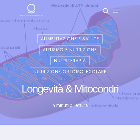
Skip
Menu
to
search
Close
main
Menu
content
ALIMENTAZIONE E SALUTE
AUTISMO E NUTRIZIONE
NUTRITERAPIA
NUTRIZIONE ORTOMOLECOLARE
Longevità & Mitocondri
4 minuti di lettura